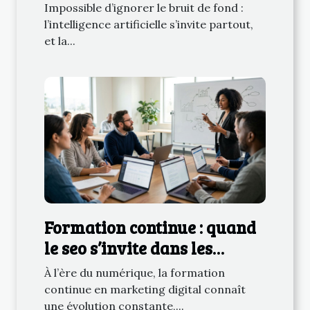
l’IA sur la gestion des
Impossible d’ignorer le bruit de fond :
données
l’intelligence artificielle s’invite partout,
et la...
Formation continue : quand
le seo s’invite dans les
cursus marketing digital
À l’ère du numérique, la formation
continue en marketing digital connaît
une évolution constante,...