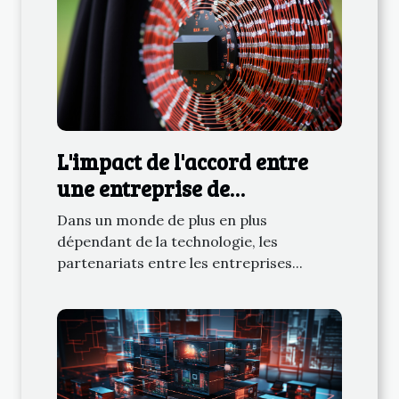
L'impact de l'accord entre
une entreprise de
télécommunications et une
Dans un monde de plus en plus
université camerounaise
dépendant de la technologie, les
sur l'éducation
partenariats entre les entreprises...