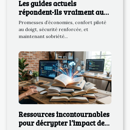
Les guides actuels
répondent-ils vraiment aux
enjeux du smart home
Promesses d’économies, confort piloté
électrique ?
au doigt, sécurité renforcée, et
maintenant sobriété...
Ressources incontournables
pour décrypter l’impact de