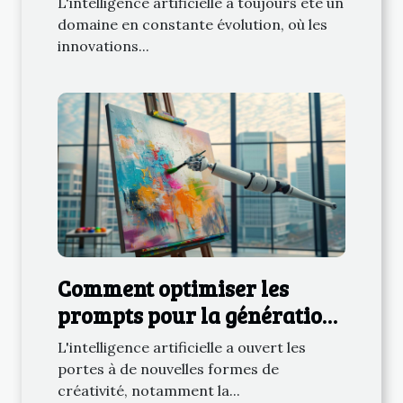
L'intelligence artificielle a toujours été un
domaine en constante évolution, où les
innovations...
Comment optimiser les
prompts pour la génération
d'images par IA
L'intelligence artificielle a ouvert les
portes à de nouvelles formes de
créativité, notamment la...