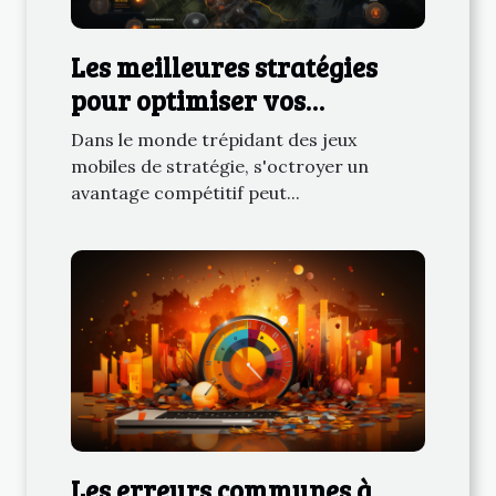
Les meilleures stratégies
pour optimiser vos
performances dans les jeux
Dans le monde trépidant des jeux
mobiles de stratégie
mobiles de stratégie, s'octroyer un
avantage compétitif peut...
Les erreurs communes à