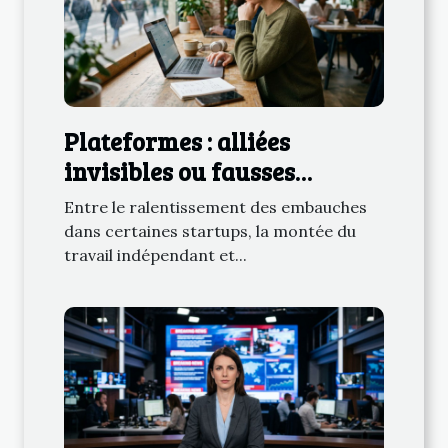
Plateformes : alliées
invisibles ou fausses
promesses pour les
Entre le ralentissement des embauches
freelances tech ?
dans certaines startups, la montée du
travail indépendant et...