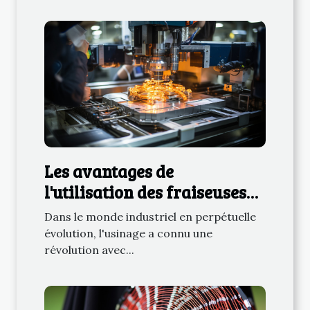
Les avantages de
l'utilisation des fraiseuses
numériques dans la
Dans le monde industriel en perpétuelle
fabrication moderne
évolution, l'usinage a connu une
révolution avec...