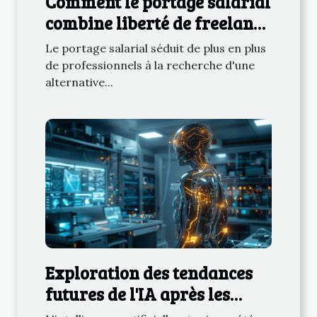
Comment le portage salarial
combine liberté de freelance
et sécurité du CDI
Le portage salarial séduit de plus en plus
de professionnels à la recherche d'une
alternative...
Exploration des tendances
futures de l'IA après les
modèles ChatGPT