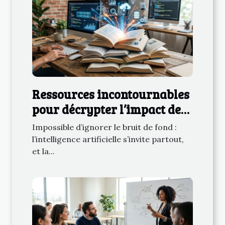
Ressources incontournables
pour décrypter l’impact de
l’IA sur la gestion des
Impossible d’ignorer le bruit de fond :
données
l’intelligence artificielle s’invite partout,
et la...