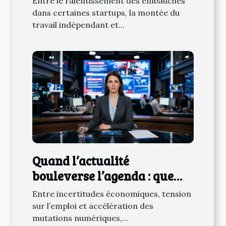
Entre le ralentissement des embauches
freelances tech ?
dans certaines startups, la montée du
travail indépendant et...
Quand l’actualité
bouleverse l’agenda : que
retenir des derniers
Entre incertitudes économiques, tension
rebondissements ?
sur l’emploi et accélération des
mutations numériques,...