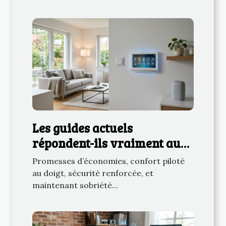
Les guides actuels
répondent-ils vraiment aux
enjeux du smart home
Promesses d’économies, confort piloté
électrique ?
au doigt, sécurité renforcée, et
maintenant sobriété...