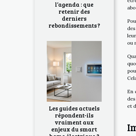
êtr
l’agenda : que
abo
retenir des
derniers
Pou
rebondissements ?
des
leu
ou 
Qua
quo
pou
Cel
En 
des
et 
Les guides actuels
répondent-ils
vraiment aux
Im
enjeux du smart