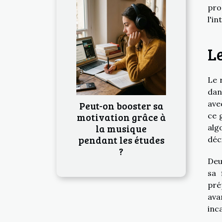
pro
l'in
Le
Le 
dan
ave
Peut-on booster sa
motivation grâce à
ce 
la musique
alg
pendant les études
déc
?
Deu
sa 
pré
ava
inc