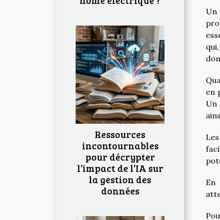
home électrique ?
Un 
pro
ess
qui
don
Qua
en 
Un 
ain
Ressources
Les
incontournables
fac
pour décrypter
pot
l’impact de l’IA sur
la gestion des
En 
données
att
Po