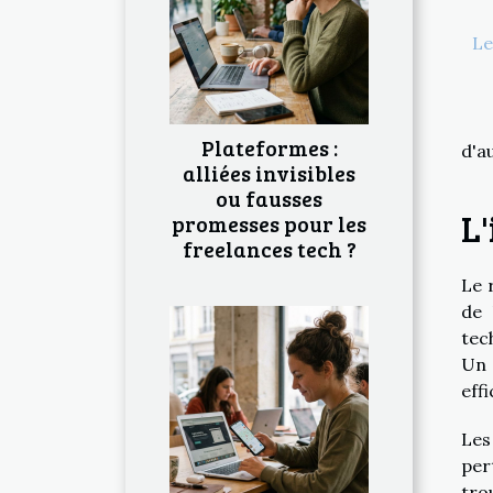
Le
Plateformes :
d'a
alliées invisibles
ou fausses
L
promesses pour les
freelances tech ?
Le 
de 
tec
Un 
effi
Les
per
tro