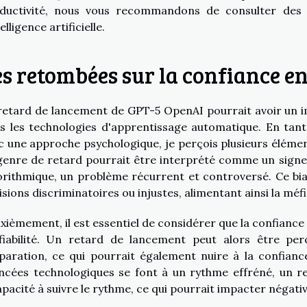
ductivité, nous vous recommandons de consulter des 
telligence artificielle.
s retombées sur la confiance en
retard de lancement de GPT-5 OpenAI pourrait avoir un impa
s les technologies d'apprentissage automatique. En tant qu
c une approche psychologique, je perçois plusieurs éléme
genre de retard pourrait être interprété comme un signe 
orithmique, un problème récurrent et controversé. Ce bi
isions discriminatoires ou injustes, alimentant ainsi la méfi
xièmement, il est essentiel de considérer que la confiance 
fiabilité. Un retard de lancement peut alors être p
paration, ce qui pourrait également nuire à la confianc
ncées technologiques se font à un rythme effréné, un r
apacité à suivre le rythme, ce qui pourrait impacter négativ