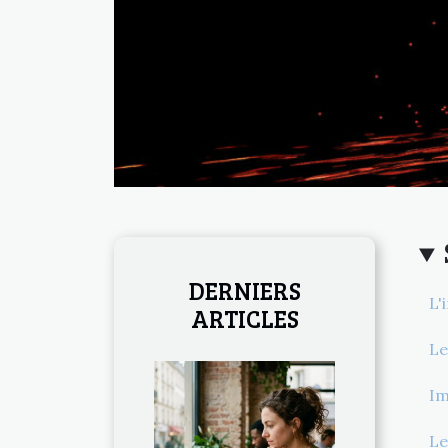
DERNIERS
L'
ARTICLES
Le
Im
Le