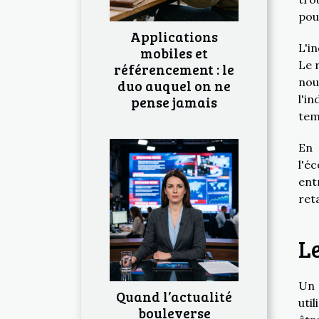
pou
Applications
L'i
mobiles et
Le 
référencement : le
nou
duo auquel on ne
l'i
pense jamais
tem
En 
l'é
ent
ret
Le
Un 
Quand l’actualité
uti
bouleverse