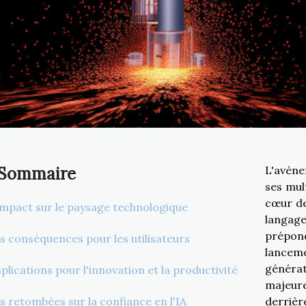
Sommaire
L'avènem
ses mult
cœur de
impact sur le paysage technologique
langa
prépon
s conséquences pour les utilisateurs
lanceme
générat
plications pour l'innovation et la productivité
majeure
s retombées sur la confiance en l'IA
derrièr