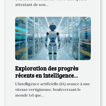
attestant de son...
Exploration des progrès
récents en intelligence
artificielle et leurs impacts
L'intelligence artificielle (IA) avance à une
vitesse vertigineuse, bouleversant le
monde tel que...