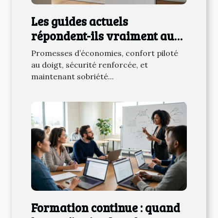
Les guides actuels
répondent-ils vraiment aux
enjeux du smart home
Promesses d’économies, confort piloté
électrique ?
au doigt, sécurité renforcée, et
maintenant sobriété...
Formation continue : quand