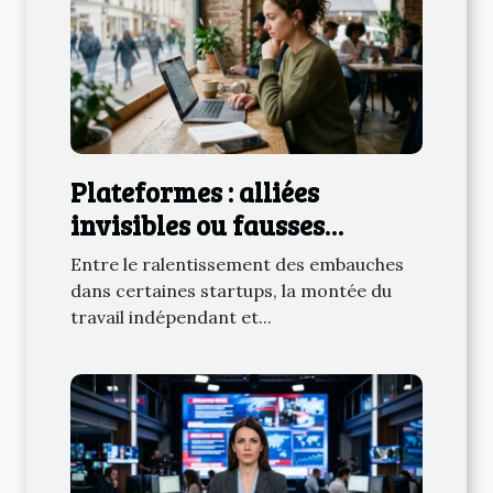
Plateformes : alliées
invisibles ou fausses
promesses pour les
Entre le ralentissement des embauches
freelances tech ?
dans certaines startups, la montée du
travail indépendant et...