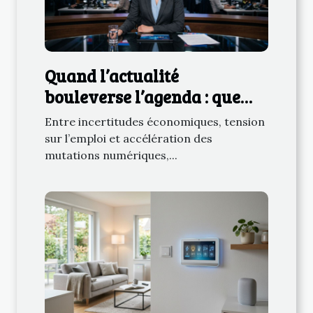
Quand l’actualité
bouleverse l’agenda : que
retenir des derniers
Entre incertitudes économiques, tension
rebondissements ?
sur l’emploi et accélération des
mutations numériques,...