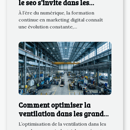
le seo s’invite dans les
cursus marketing digital
À l’ère du numérique, la formation
continue en marketing digital connaît
une évolution constante,...
Comment optimiser la
ventilation dans les grands
espaces industriels ?
L’optimisation de la ventilation dans les