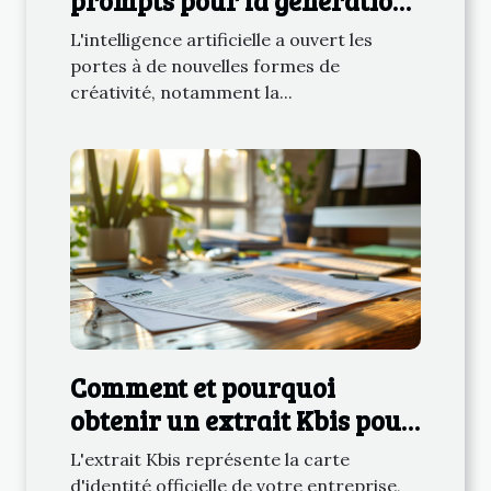
prompts pour la génération
d'images par IA
L'intelligence artificielle a ouvert les
portes à de nouvelles formes de
créativité, notamment la...
Comment et pourquoi
obtenir un extrait Kbis pour
votre entreprise
L'extrait Kbis représente la carte
d'identité officielle de votre entreprise,