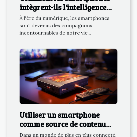
intègrent-ils l'intelligence
artificielle pour améliorer
À l'ère du numérique, les smartphones
notre quotidien ?
sont devenus des compagnons
incontournables de notre vie...
Utiliser un smartphone
comme source de contenu
pour votre vidéoprojecteur
Dans un monde de plus en plus connecté,