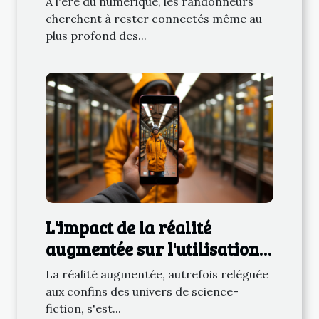
À l'ère du numérique, les randonneurs
randonneurs
cherchent à rester connectés même au
plus profond des...
L'impact de la réalité
augmentée sur l'utilisation
quotidienne des
La réalité augmentée, autrefois reléguée
smartphones
aux confins des univers de science-
fiction, s'est...