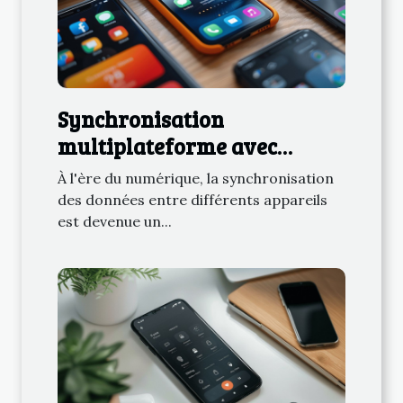
Synchronisation
multiplateforme avec
smartphones découvrez les
À l'ère du numérique, la synchronisation
applications
des données entre différents appareils
incontournables
est devenue un...