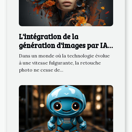
L'intégration de la
génération d'images par IA
dans les applications de
Dans un monde où la technologie évolue
retouche photo
à une vitesse fulgurante, la retouche
photo ne cesse de...