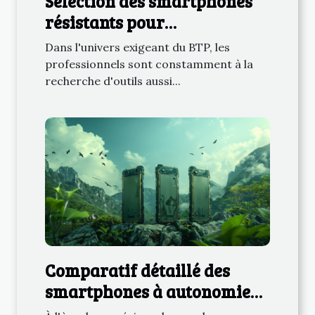
Sélection des smartphones
résistants pour
professionnels du BTP
Dans l'univers exigeant du BTP, les
professionnels sont constamment à la
recherche d'outils aussi...
Comparatif détaillé des
smartphones à autonomie
prolongée pour