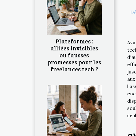
Dé
Plateformes :
Ava
alliées invisibles
tec
ou fausses
d'a
promesses pour les
eff
freelances tech ?
jus
aux
l'a
enc
dis
sou
seu