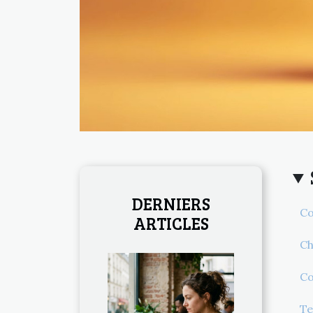
DERNIERS
Co
ARTICLES
Ch
Co
Te