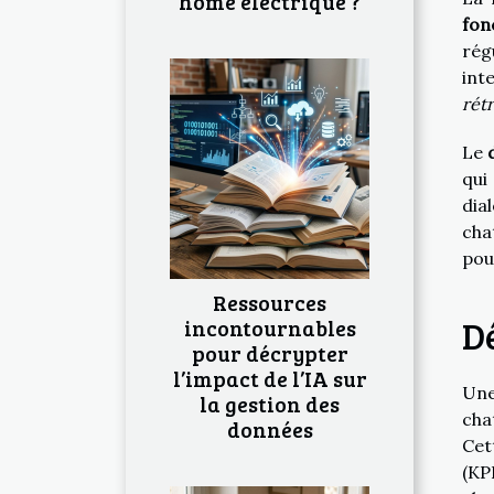
home électrique ?
fon
rég
int
rét
Le
qui
dia
cha
pou
Ressources
Dé
incontournables
pour décrypter
l’impact de l’IA sur
Une
la gestion des
cha
données
Cet
(KP