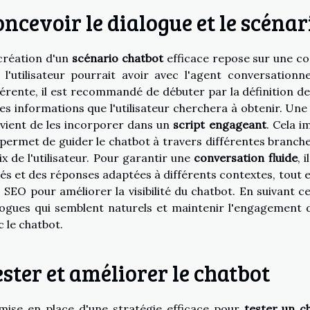
ncevoir le dialogue et le scénar
création d'un
scénario chatbot
efficace repose sur une c
 l'utilisateur pourrait avoir avec l'agent conversationn
érente, il est recommandé de débuter par la définition des 
les informations que l'utilisateur cherchera à obtenir. Une f
vient de les incorporer dans un
script engageant
. Cela i
 permet de guider le chatbot à travers différentes branche
ix de l'utilisateur. Pour garantir une
conversation fluide
, 
iés et des réponses adaptées à différents contextes, tout e
s SEO pour améliorer la visibilité du chatbot. En suivant c
logues qui semblent naturels et maintenir l'engagement de 
c le chatbot.
ster et améliorer le chatbot
mise en place d'une stratégie efficace pour
tester un c